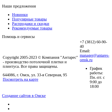
Наши предложения
Новинки
Популярные товары
Распродажи и скидки
Рекомендуемые товары
Помощь и сервисы
+7 (3812) 60-90-
40
Email:
manager@antares-
Copyright 2005-2023 © Компания "Антарес"
omsk.ru
- производство потолочной плитки и
плинтуса. Все права защищены.
График
работы:
644086, г. Омск, ул. 33-я Северная, 95
Пн.-пт. с
Посмотреть на карте
9:00 до
18:00
Создание сайтов в Омске