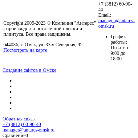
+7 (3812) 60-90-
40
Email:
manager@antares-
Copyright 2005-2023 © Компания "Антарес"
omsk.ru
- производство потолочной плитки и
плинтуса. Все права защищены.
График
работы:
644086, г. Омск, ул. 33-я Северная, 95
Пн.-пт. с
Посмотреть на карте
9:00 до
18:00
Создание сайтов в Омске
Обратная связь
+7 (3812) 60-90-40
manager@antares-omsk.ru
Сравнение
0