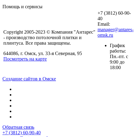
Помощь и сервисы
+7 (3812) 60-90-
40
Email:
manager@antares-
Copyright 2005-2023 © Компания "Антарес"
omsk.ru
- производство потолочной плитки и
плинтуса. Все права защищены.
График
работы:
644086, г. Омск, ул. 33-я Северная, 95
Пн.-пт. с
Посмотреть на карте
9:00 до
18:00
Создание сайтов в Омске
Обратная связь
+7 (3812) 60-90-40