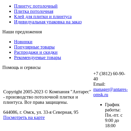
Плинтус потолочный
Плитка потолочная
Клей для плитки и плинтуса
Идивидуальная упаковка на заказ
Наши предложения
Новинки
Популярные товары
Распродажи и скидки
Рекомендуемые товары
Помощь и сервисы
+7 (3812) 60-90-
40
Email:
manager@antares-
Copyright 2005-2023 © Компания "Антарес"
omsk.ru
- производство потолочной плитки и
плинтуса. Все права защищены.
График
работы:
644086, г. Омск, ул. 33-я Северная, 95
Пн.-пт. с
Посмотреть на карте
9:00 до
18:00