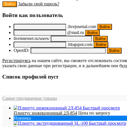
Забыли свой пароль?
Войти как пользователь
.livejournal.com
@mail.ru
liveinternet.ru/users/
.blogspot.com
OpenID:
Регистрируясь
на нашем сайте, вы сможете отслеживать состоя
указать свои данные при регистрации, и в дальнейшем они буд
Список профилей пуст
Самые продаваемые товары
Быстрый просмотр
Плинтус инжекционный 2Л-854
Цена по запросу
Новинка
Быстрый просмотр