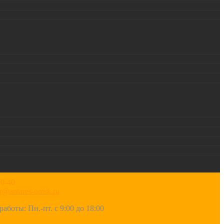
90-40
r@antares-omsk.ru
работы: Пн.-пт. с 9:00 до 18:00