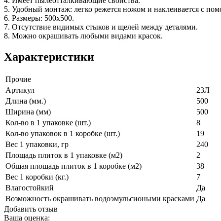
4. Имеет пылеотталкивающие свойства.
5. Удобный монтаж: легко режется ножом и наклеивается с по
6. Размеры: 500х500.
7. Отсутствие видимых стыков и щелей между деталями.
8. Можно окрашивать любыми видами красок.
Характеристики
Прочие
Артикул
23Л
Длина (мм.)
500
Ширина (мм)
500
Кол-во в 1 упаковке (шт.)
8
Кол-во упаковок в 1 коробке (шт.)
19
Вес 1 упаковки, гр
240
Площадь плиток в 1 упаковке (м2)
2
Общая площадь плиток в 1 коробке (м2)
38
Вес 1 коробки (кг.)
7
Влагостойкий
Да
Возможность окрашивать водоэмульсиоными красками
Да
Добавить отзыв
Ваша оценка: