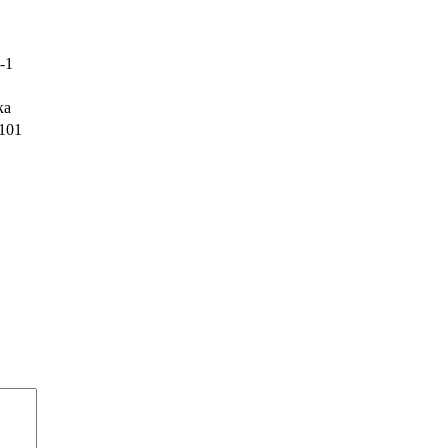
-1
ка
101