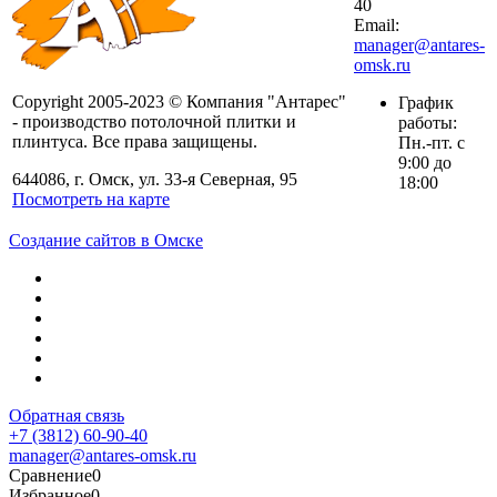
40
Email:
manager@antares-
omsk.ru
Copyright 2005-2023 © Компания "Антарес"
График
- производство потолочной плитки и
работы:
плинтуса. Все права защищены.
Пн.-пт. с
9:00 до
644086, г. Омск, ул. 33-я Северная, 95
18:00
Посмотреть на карте
Создание сайтов в Омске
Обратная связь
+7 (3812) 60-90-40
manager@antares-omsk.ru
Сравнение
0
Избранное
0