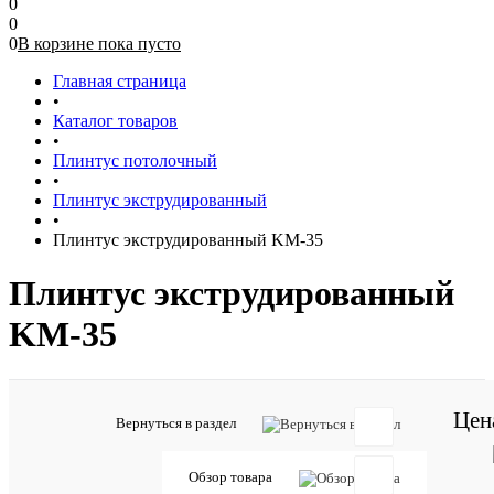
0
0
0
В корзине
пока
пусто
Главная страница
•
Каталог товаров
•
Плинтус потолочный
•
Плинтус экструдированный
•
Плинтус экструдированный KM-35
Плинтус экструдированный
KM-35
Цен
Вернуться в раздел
Отзывов:
Обзор товара