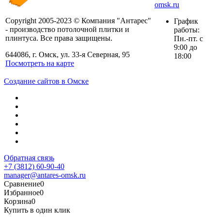
omsk.ru
Copyright 2005-2023 © Компания "Антарес"
График
- производство потолочной плитки и
работы:
плинтуса. Все права защищены.
Пн.-пт. с
9:00 до
644086, г. Омск, ул. 33-я Северная, 95
18:00
Посмотреть на карте
Создание сайтов в Омске
Обратная связь
+7 (3812) 60-90-40
manager@antares-omsk.ru
Сравнение
0
Избранное
0
Корзина
0
Купить в один клик