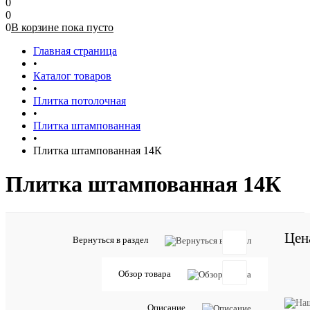
0
0
0
В корзине
пока
пусто
Главная страница
•
Каталог товаров
•
Плитка потолочная
•
Плитка штампованная
•
Плитка штампованная 14К
Плитка штампованная 14К
Цен
Вернуться в раздел
Отзывов:
Обзор товара
Описание