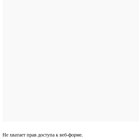
по
запросу
Купить
Подробн
Купить
в
1
клик
Сравнен
В
избранн
Под
заказ
Не хватает прав доступа к веб-форме.