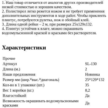
1. Наш товар отличается от аналогов других производителей
низкой стоимостью и хорошим качеством.
2. Полистирол легко режется ножом и не требует применения
дополнительных инструментов в ходе работ. Чтобы приклеить
плинтус, потребуются рулетка, нож и обойный клей.
3. Длина одной рейки – 2 м, при размерах 25х129х132.
4. Плинтус устойчив к влаге, можно окрашивать
водоэмульсионной краской и красками без растворителя.
Характеристики
Прочие
Артикул
SL-130
Длина (м.)
2
Наши предложения
Новинка
Размер мм (шир.*выс.*диагональ)
25*129*132
Кол-во в 1 упаковке (шт.)
35
Вес 1 коробки (кг.)
8,2
Влагостойкий
Да
Возможность окрашивать водоэмульсиоными
Да
красками